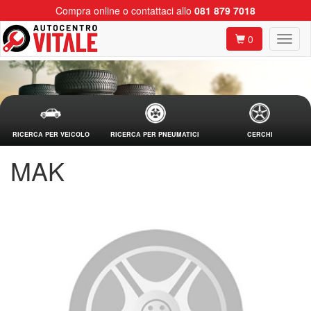
Compra online o contattaci allo
081 879 7018
0
RICERCA PER VEICOLO
RICERCA PER PNEUMATICI
CERCHI
MAK