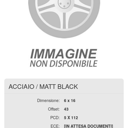
ACCIAIO
/
MATT BLACK
Dimensione:
6 x 16
Offset:
43
PCD:
5 X 112
ECE:
[IN ATTESA DOCUMENTI]