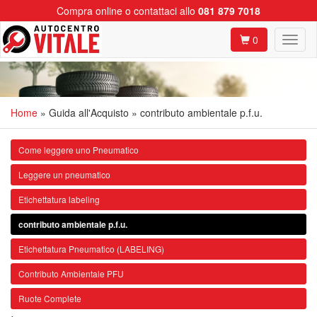
Compra online o contattaci allo
081 879 7018
0
Home
» Guida all'Acquisto » contributo ambientale p.f.u.
Come leggere uno Pneumatico
Leggere un pneumatico
Etichettatura labeling
contributo ambientale p.f.u.
Etichettatura Pneumatico (LABELING)
Contributo Ambientale PFU
Ruote Complete