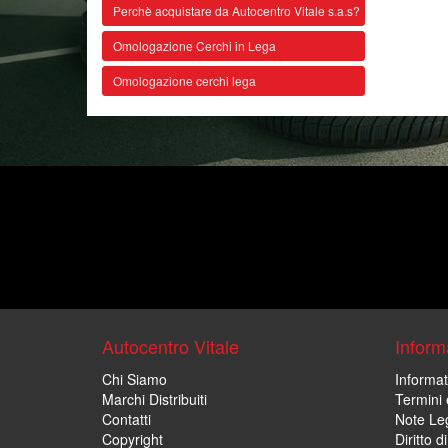
Perchè acquistare da Autocentro Vitale s.a.s?
Omologazione Cerchi in Lega
Omologazione cerchi lega
Autocentro Vitale
Informa
Chi Siamo
Informat
Marchi Distribuiti
Termini 
Contatti
Note Leg
Copyright
Diritto 