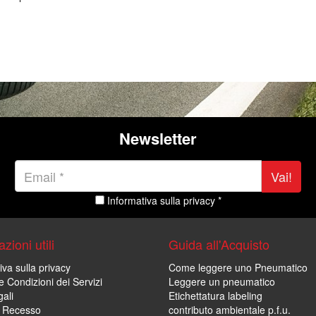
Newsletter
Vai!
Informativa sulla privacy *
zioni utili
Guida all'Acquisto
iva sulla privacy
Come leggere uno Pneumatico
e Condizioni dei Servizi
Leggere un pneumatico
ali
Etichettatura labeling
di Recesso
contributo ambientale p.f.u.