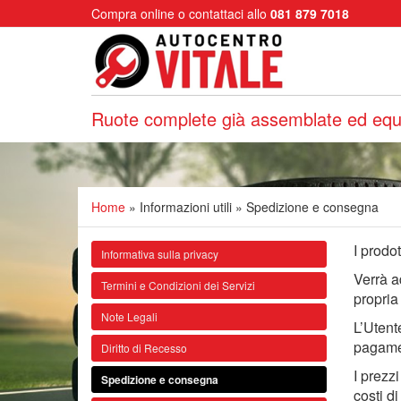
Compra online o contattaci allo
081 879 7018
Ruote complete già assemblate ed equi
Home
» Informazioni utili » Spedizione e consegna
I prodo
Informativa sulla privacy
Verrà a
Termini e Condizioni dei Servizi
propria
Note Legali
L’Utent
pagame
Diritto di Recesso
I prezz
Spedizione e consegna
costi di