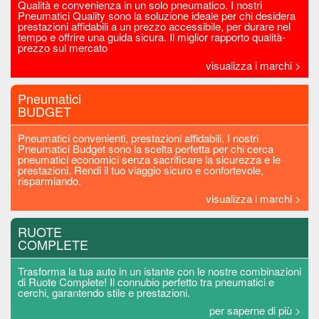
Qualità e convenienza in un solo pneumatico. I nostri
Pneumatici Quality sono la soluzione ideale per chi desidera
prestazioni affidabili a un prezzo accessibile, per durare nel
tempo e offrire una guida sicura. Il miglior rapporto qualità-
prezzo sul mercato
visualizza i marchi >
Pneumatici
BUDGET
Pneumatici convenienti, prestazioni affidabili. I nostri
Pneumatici Budget sono la scelta perfetta per chi cerca
pneumatici economici senza sacrificare la sicurezza e le
prestazioni. Rendi il tuo viaggio sicuro e confortevole,
risparmiando.
visualizza i marchi >
RUOTE
COMPLETE
Trasforma la tua auto in un istante con le nostre combinazioni
di Ruote Complete! Il connubio perfetto tra pneumatici e
cerchi, garantendo stile e prestazioni.
per saperne di più >