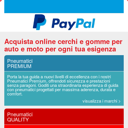
Acquista online cerchi e gomme per
auto e moto per ogni tua esigenza
Pneumatici
PREMIUM
Porta la tua guida a nuovi livelli di eccellenza con i nostri
Pneumatici Premium, offrendoti sicurezza e prestazioni
senza paragoni. Goditi una straordinaria esperienza di guida
con pneumatici progettati per massima aderenza, durata e
comfort.
visualizza i marchi >
Pneumatici
QUALITY