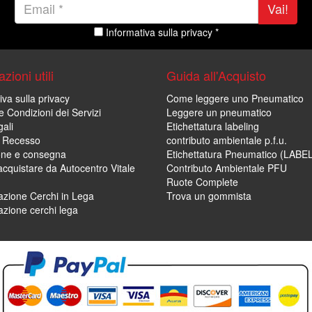
Vai!
Informativa sulla privacy *
zioni utili
Guida all'Acquisto
iva sulla privacy
Come leggere uno Pneumatico
e Condizioni dei Servizi
Leggere un pneumatico
ali
Etichettatura labeling
di Recesso
contributo ambientale p.f.u.
one e consegna
Etichettatura Pneumatico (LABE
cquistare da Autocentro Vitale
Contributo Ambientale PFU
Ruote Complete
zione Cerchi in Lega
Trova un gommista
zione cerchi lega