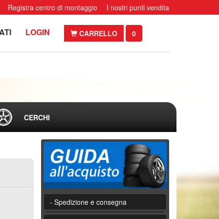
Registra centro di montaggio
I nostri punti vendita
ATI
LOGIN
CARRELLO
0
CERCHI
- Spedizione e consegna