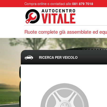
Compra online o contattaci allo
081 879 7018
Ruote complete già assemblate ed equi
RICERCA PER VEICOLO