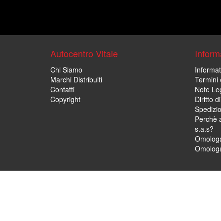
Autocentro Vitale
Informa
Chi Siamo
Informat
Marchi Distribuiti
Termini 
Contatti
Note Leg
Copyright
Diritto 
Spedizi
Perchè a
s.a.s?
Omologa
Omologa