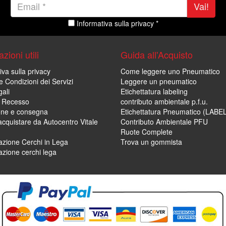
Vai!
Informativa sulla privacy *
zioni utili
Guida all'Acquisto
iva sulla privacy
Come leggere uno Pneumatico
e Condizioni dei Servizi
Leggere un pneumatico
ali
Etichettatura labeling
di Recesso
contributo ambientale p.f.u.
one e consegna
Etichettatura Pneumatico (LABE
cquistare da Autocentro Vitale
Contributo Ambientale PFU
Ruote Complete
zione Cerchi in Lega
Trova un gommista
zione cerchi lega