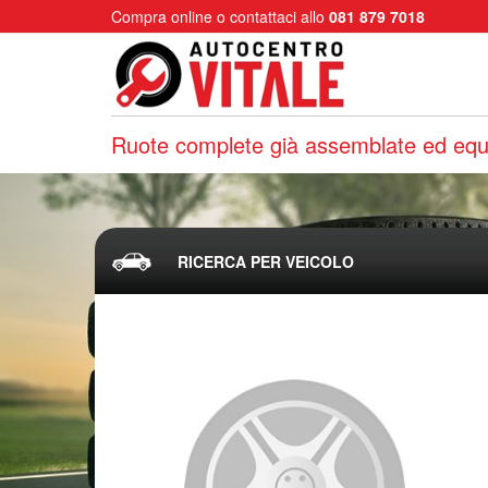
Compra online o contattaci allo
081 879 7018
Ruote complete già assemblate ed equi
RICERCA PER VEICOLO