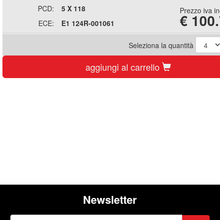
PCD:
5 X 118
Prezzo iva i
€
100
ECE:
E1 124R-001061
Seleziona la quantità
aggiungi al carrello
Newsletter