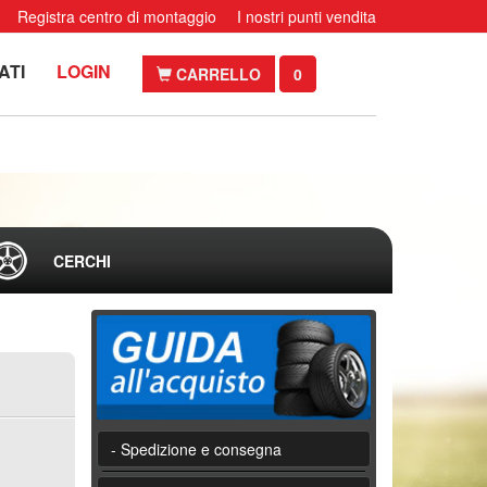
Registra centro di montaggio
I nostri punti vendita
ATI
LOGIN
CARRELLO
0
CERCHI
- Spedizione e consegna