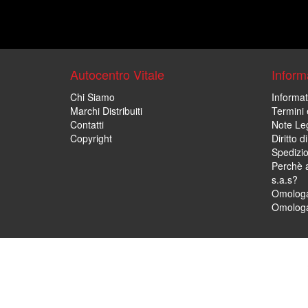
Autocentro Vitale
Informa
Chi Siamo
Informat
Marchi Distribuiti
Termini 
Contatti
Note Leg
Copyright
Diritto 
Spedizi
Perchè a
s.a.s?
Omologa
Omologa