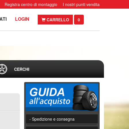
Registra centro di montaggio
I nostri punti vendita
ATI
LOGIN
CARRELLO
0
CERCHI
- Spedizione e consegna