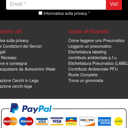
Vai!
Informativa sulla privacy *
zioni utili
Guida all'Acquisto
iva sulla privacy
Come leggere uno Pneumatico
e Condizioni dei Servizi
Leggere un pneumatico
ali
Etichettatura labeling
di Recesso
contributo ambientale p.f.u.
one e consegna
Etichettatura Pneumatico (LABE
cquistare da Autocentro Vitale
Contributo Ambientale PFU
Ruote Complete
zione Cerchi in Lega
Trova un gommista
zione cerchi lega