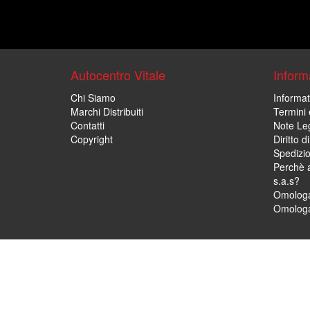
Autocentro Vitale
Informa
Chi Siamo
Informat
Marchi Distribuiti
Termini 
Contatti
Note Leg
Copyright
Diritto 
Spedizi
Perchè a
s.a.s?
Omologa
Omologa