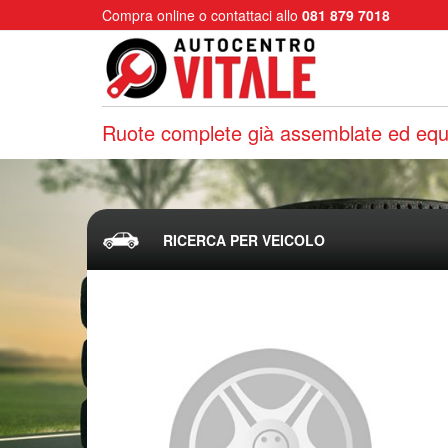
Compra online o contattaci allo
081 879 7018
Ruote complete già assemblate ed equi
RICERCA PER VEICOLO