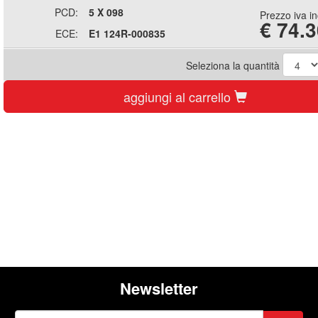
PCD:
5 X 098
Prezzo iva i
€
74.3
ECE:
E1 124R-000835
Seleziona la quantità
aggiungi al carrello
Newsletter