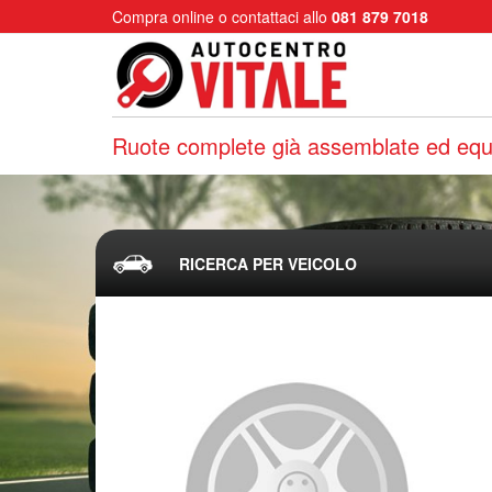
Compra online o contattaci allo
081 879 7018
Ruote complete già assemblate ed equi
RICERCA PER VEICOLO