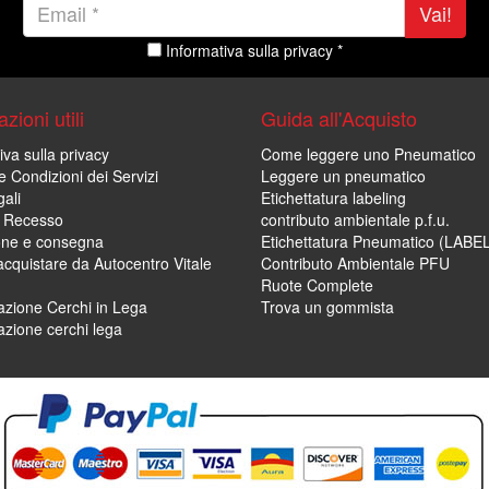
Vai!
Informativa sulla privacy *
zioni utili
Guida all'Acquisto
iva sulla privacy
Come leggere uno Pneumatico
e Condizioni dei Servizi
Leggere un pneumatico
ali
Etichettatura labeling
di Recesso
contributo ambientale p.f.u.
one e consegna
Etichettatura Pneumatico (LABE
cquistare da Autocentro Vitale
Contributo Ambientale PFU
Ruote Complete
zione Cerchi in Lega
Trova un gommista
zione cerchi lega