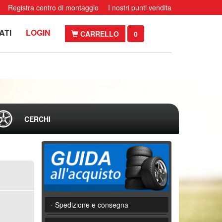
Registra centro di montaggio
I nostri punti vendita
ATI
LOGIN
CARRELLO
0
CERCHI
- Spedizione e consegna