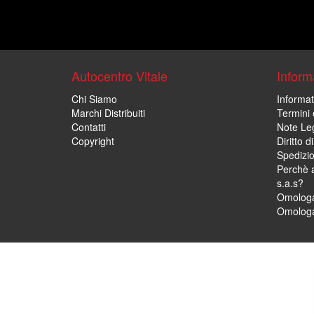
Autocentro Vitale
Informa
Chi Siamo
Informat
Marchi Distribuiti
Termini 
Contatti
Note Leg
Copyright
Diritto 
Spedizi
Perchè a
s.a.s?
Omologa
Omologa