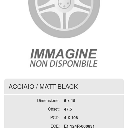
ACCIAIO
/
MATT BLACK
Dimensione:
6 x 15
Offset:
47.5
PCD:
4 X 108
ECE:
E1 124R-000831