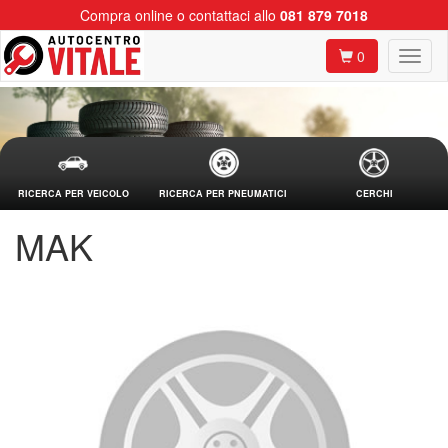
Compra online o contattaci allo
081 879 7018
0
RICERCA PER VEICOLO
RICERCA PER PNEUMATICI
CERCHI
MAK