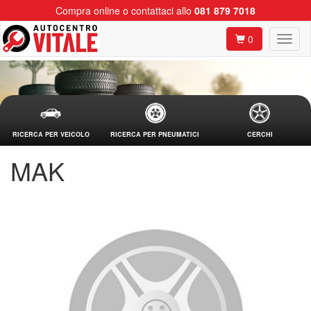
Compra online o contattaci allo
081 879 7018
0
RICERCA PER VEICOLO
RICERCA PER PNEUMATICI
CERCHI
MAK