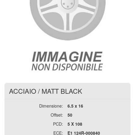
ACCIAIO
/
MATT BLACK
Dimensione:
6.5 x 16
Offset:
50
PCD:
5 X 108
ECE:
E1 124R-000840