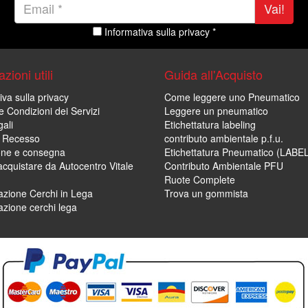
Vai!
Informativa sulla privacy *
zioni utili
Guida all'Acquisto
iva sulla privacy
Come leggere uno Pneumatico
e Condizioni dei Servizi
Leggere un pneumatico
ali
Etichettatura labeling
di Recesso
contributo ambientale p.f.u.
one e consegna
Etichettatura Pneumatico (LABE
cquistare da Autocentro Vitale
Contributo Ambientale PFU
Ruote Complete
zione Cerchi in Lega
Trova un gommista
zione cerchi lega