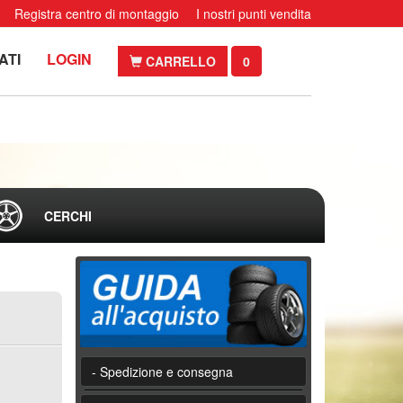
Registra centro di montaggio
I nostri punti vendita
ATI
LOGIN
CARRELLO
0
CERCHI
- Spedizione e consegna