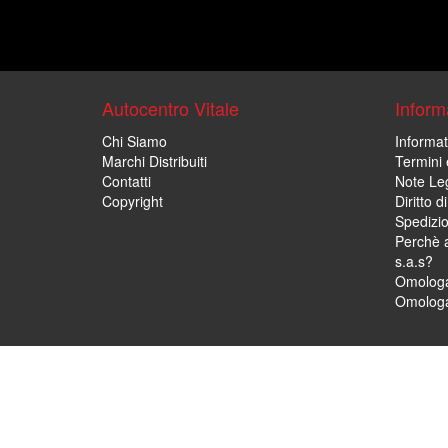
Autocentro Vitale
Informa
Chi Siamo
Informat
Marchi Distribuiti
Termini 
Contatti
Note Leg
Copyright
Diritto 
Spedizi
Perchè a
s.a.s?
Omologa
Omologa