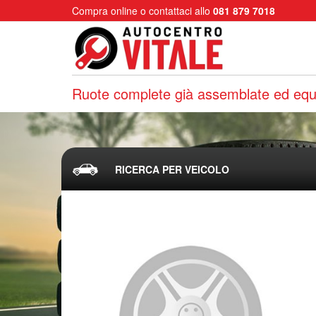
Compra online o contattaci allo
081 879 7018
Ruote complete già assemblate ed equi
RICERCA PER VEICOLO