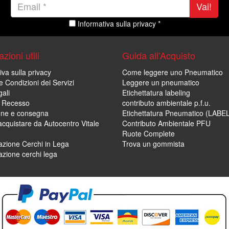
Vai!
Informativa sulla privacy *
zioni utili
Guida all'Acquisto
iva sulla privacy
Come leggere uno Pneumatico
e Condizioni dei Servizi
Leggere un pneumatico
ali
Etichettatura labeling
di Recesso
contributo ambientale p.f.u.
one e consegna
Etichettatura Pneumatico (LABE
cquistare da Autocentro Vitale
Contributo Ambientale PFU
Ruote Complete
zione Cerchi in Lega
Trova un gommista
zione cerchi lega