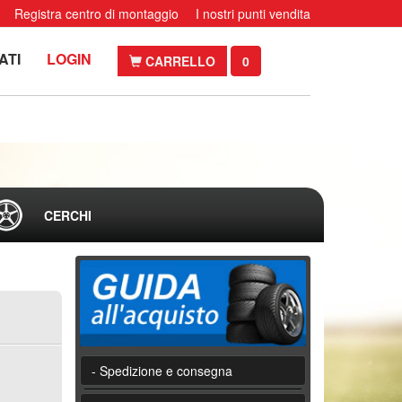
Registra centro di montaggio
I nostri punti vendita
ATI
LOGIN
CARRELLO
0
CERCHI
- Spedizione e consegna