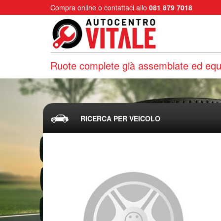
Compra online o contattaci allo
081 879 7018
Ruote complete già assemblate ed equi
RICERCA PER VEICOLO