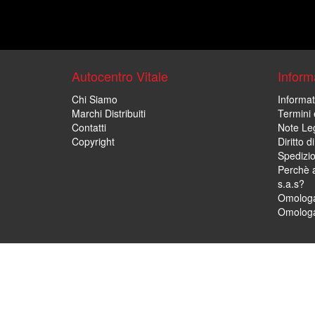
Autocentro Vitale
Informa
Chi Siamo
Informat
Marchi Distribuiti
Termini 
Contatti
Note Leg
Copyright
Diritto 
Spedizi
Perchè a
s.a.s?
Omologa
Omologa