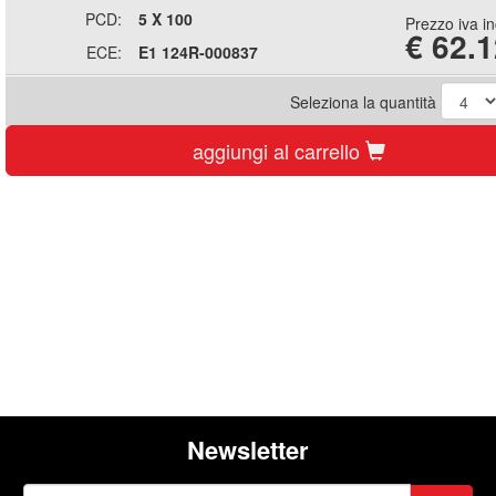
PCD:
5 X 100
Prezzo iva i
€
62.1
ECE:
E1 124R-000837
Seleziona la quantità
aggiungi al carrello
Newsletter