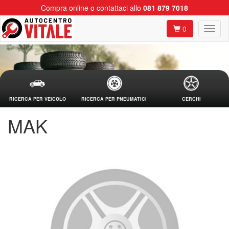
Compra online o contattaci allo
081 879 7018
0
RICERCA PER VEICOLO
RICERCA PER PNEUMATICI
CERCHI
MAK