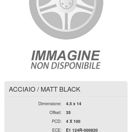
ACCIAIO
/
MATT BLACK
Dimensione:
4.5 x 14
Offset:
35
PCD:
4 X 100
ECE:
E1 124R-000820