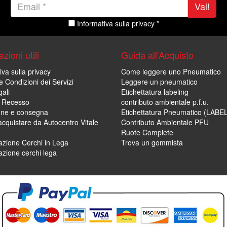
Vai!
Informativa sulla privacy *
zioni utili
Guida all'Acquisto
iva sulla privacy
Come leggere uno Pneumatico
e Condizioni dei Servizi
Leggere un pneumatico
ali
Etichettatura labeling
di Recesso
contributo ambientale p.f.u.
one e consegna
Etichettatura Pneumatico (LABE
cquistare da Autocentro Vitale
Contributo Ambientale PFU
Ruote Complete
zione Cerchi in Lega
Trova un gommista
zione cerchi lega