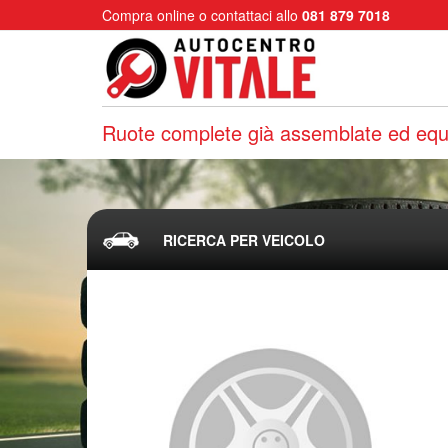
Compra online o contattaci allo
081 879 7018
Ruote complete già assemblate ed equi
RICERCA PER VEICOLO