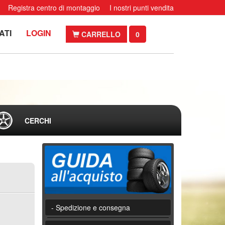
Registra centro di montaggio
I nostri punti vendita
ATI
LOGIN
CARRELLO
0
CERCHI
- Spedizione e consegna