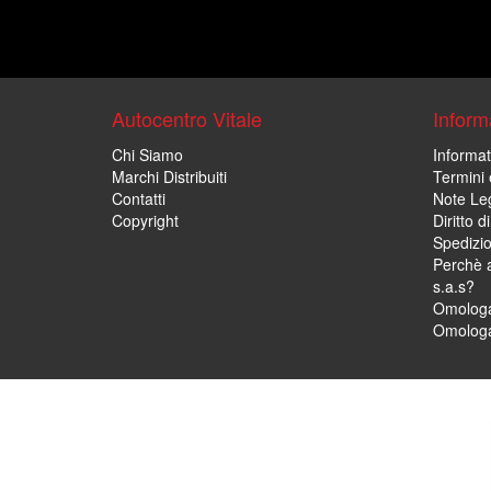
Autocentro Vitale
Informa
Chi Siamo
Informat
Marchi Distribuiti
Termini 
Contatti
Note Leg
Copyright
Diritto 
Spedizi
Perchè a
s.a.s?
Omologa
Omologa