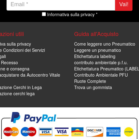
Vai!
Informativa sulla privacy *
zioni utili
Guida all'Acquisto
iva sulla privacy
Come leggere uno Pneumatico
e Condizioni dei Servizi
Leggere un pneumatico
ali
Etichettatura labeling
di Recesso
contributo ambientale p.f.u.
one e consegna
Etichettatura Pneumatico (LABE
cquistare da Autocentro Vitale
Contributo Ambientale PFU
Ruote Complete
zione Cerchi in Lega
Trova un gommista
zione cerchi lega