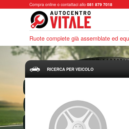
Compra online o contattaci allo
081 879 7018
Ruote complete già assemblate ed equi
RICERCA PER VEICOLO