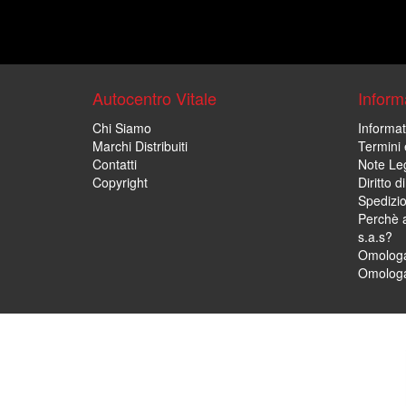
Autocentro Vitale
Informa
Chi Siamo
Informat
Marchi Distribuiti
Termini 
Contatti
Note Leg
Copyright
Diritto 
Spedizi
Perchè a
s.a.s?
Omologa
Omologa