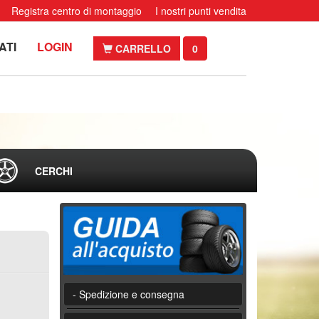
Registra centro di montaggio
I nostri punti vendita
ATI
LOGIN
CARRELLO
0
CERCHI
- Spedizione e consegna