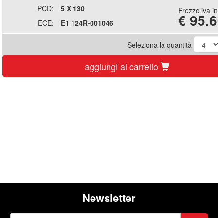
PCD:
5 X 130
Prezzo iva i
€
95.6
ECE:
E1 124R-001046
Seleziona la quantità
aggiungi al carrello
Newsletter