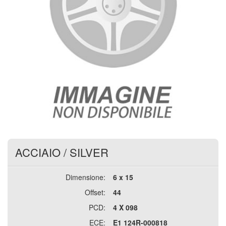
ACCIAIO
/
SILVER
Dimensione:
6 x 15
Offset:
44
PCD:
4 X 098
ECE:
E1 124R-000818