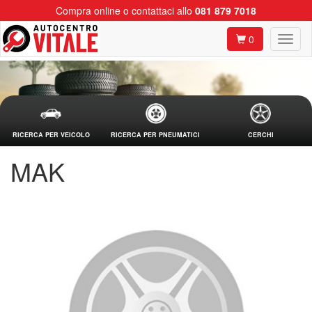
Compra online o contattaci allo
081 879 7018
0
RICERCA PER VEICOLO
RICERCA PER PNEUMATICI
CERCHI
MAK