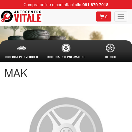
Compra online o contattaci allo
081 879 7018
0
RICERCA PER VEICOLO
RICERCA PER PNEUMATICI
CERCHI
MAK