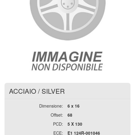
ACCIAIO
/
SILVER
Dimensione:
6 x 16
Offset:
68
PCD:
5 X 130
ECE:
E1 124R-001046