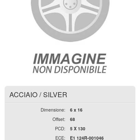
ACCIAIO
/
SILVER
Dimensione:
6 x 16
Offset:
68
PCD:
5 X 130
ECE:
E1 124R-001046