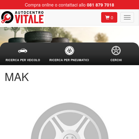
Compra online o contattaci allo
081 879 7018
0
RICERCA PER VEICOLO
RICERCA PER PNEUMATICI
CERCHI
MAK