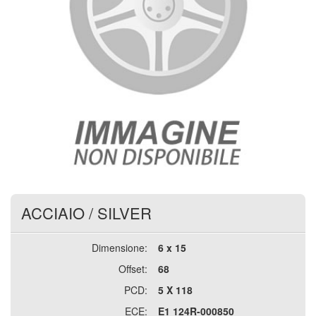
ACCIAIO
/
SILVER
Dimensione:
6 x 15
Offset:
68
PCD:
5 X 118
ECE:
E1 124R-000850