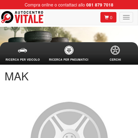
Compra online o contattaci allo
081 879 7018
0
RICERCA PER VEICOLO
RICERCA PER PNEUMATICI
CERCHI
MAK