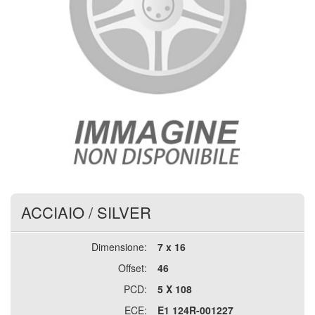
ACCIAIO
/
SILVER
Dimensione:
7 x 16
Offset:
46
PCD:
5 X 108
ECE:
E1 124R-001227