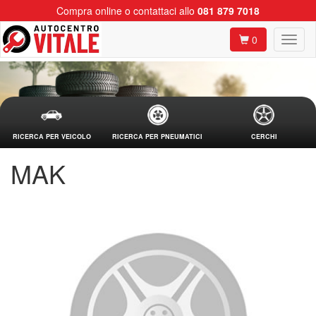
Compra online o contattaci allo
081 879 7018
0
RICERCA PER VEICOLO
RICERCA PER PNEUMATICI
CERCHI
MAK