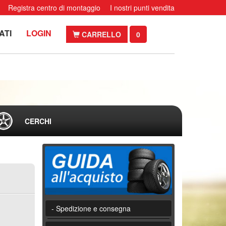
Registra centro di montaggio
I nostri punti vendita
ATI
LOGIN
CARRELLO
0
CERCHI
- Spedizione e consegna