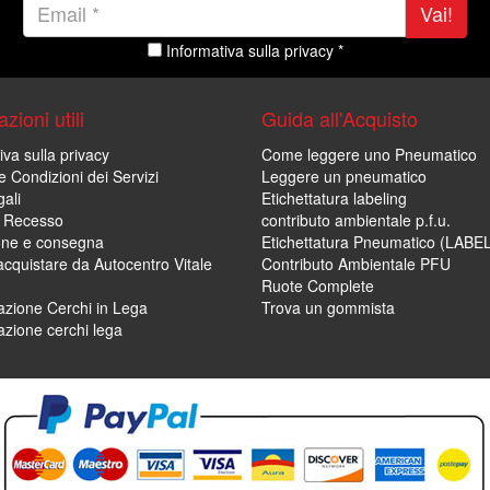
Vai!
Informativa sulla privacy *
zioni utili
Guida all'Acquisto
iva sulla privacy
Come leggere uno Pneumatico
e Condizioni dei Servizi
Leggere un pneumatico
ali
Etichettatura labeling
di Recesso
contributo ambientale p.f.u.
one e consegna
Etichettatura Pneumatico (LABE
cquistare da Autocentro Vitale
Contributo Ambientale PFU
Ruote Complete
zione Cerchi in Lega
Trova un gommista
zione cerchi lega