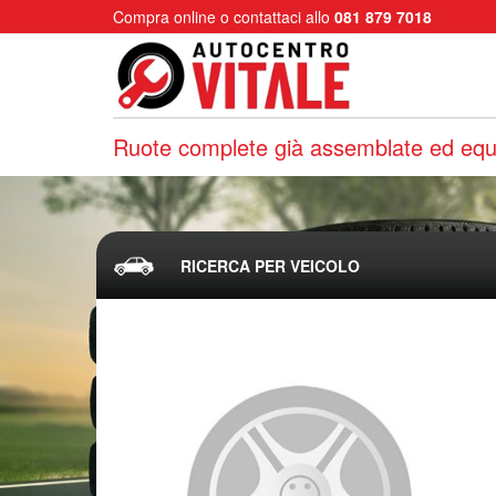
Compra online o contattaci allo
081 879 7018
Ruote complete già assemblate ed equi
RICERCA PER VEICOLO