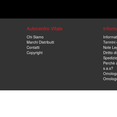
Autocentro Vitale
Informa
Chi Siamo
Informat
Marchi Distribuiti
Termini 
Contatti
Note Leg
Copyright
Diritto 
Spedizi
Perchè a
s.a.s?
Omologa
Omologa