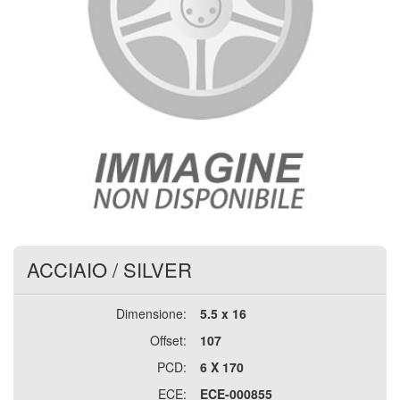
ACCIAIO
/
SILVER
Dimensione:
5.5 x 16
Offset:
107
PCD:
6 X 170
ECE:
ECE-000855