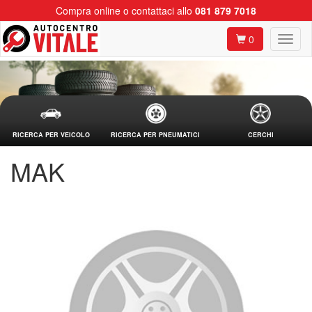
Compra online o contattaci allo
081 879 7018
0
RICERCA PER VEICOLO
RICERCA PER PNEUMATICI
CERCHI
MAK