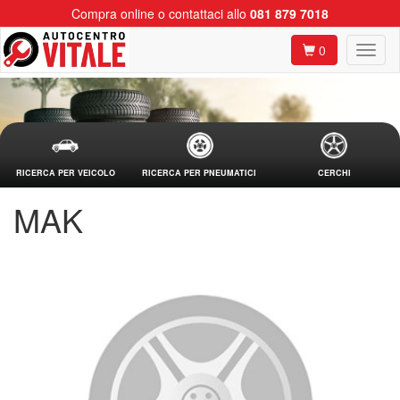
Compra online o contattaci allo
081 879 7018
0
RICERCA PER VEICOLO
RICERCA PER PNEUMATICI
CERCHI
MAK