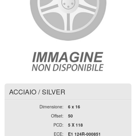
ACCIAIO
/
SILVER
Dimensione:
6 x 16
Offset:
50
PCD:
5 X 118
ECE:
E1 124R-000851