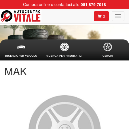
Compra online o contattaci allo
081 879 7018
0
RICERCA PER VEICOLO
RICERCA PER PNEUMATICI
CERCHI
MAK