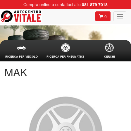
Compra online o contattaci allo
081 879 7018
0
RICERCA PER VEICOLO
RICERCA PER PNEUMATICI
CERCHI
MAK