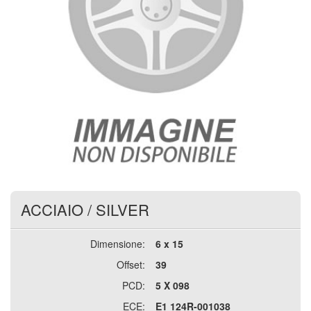
ACCIAIO
/
SILVER
Dimensione:
6 x 15
Offset:
39
PCD:
5 X 098
ECE:
E1 124R-001038