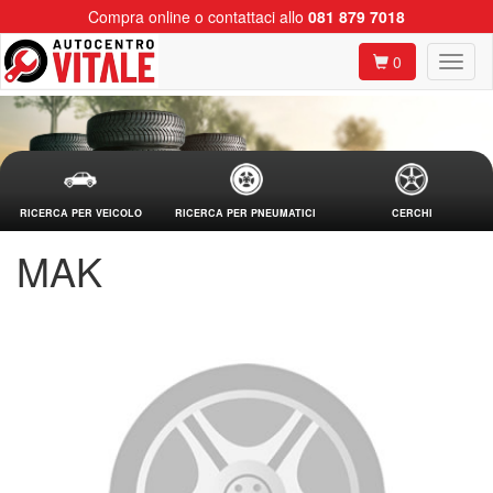
Compra online o contattaci allo
081 879 7018
0
RICERCA PER VEICOLO
RICERCA PER PNEUMATICI
CERCHI
MAK