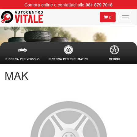
Compra online o contattaci allo
081 879 7018
0
RICERCA PER VEICOLO
RICERCA PER PNEUMATICI
CERCHI
MAK