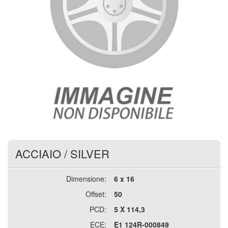
ACCIAIO
/
SILVER
Dimensione:
6 x 16
Offset:
50
PCD:
5 X 114,3
ECE:
E1 124R-000849