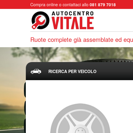
Compra online o contattaci allo
081 879 7018
Ruote complete già assemblate ed equi
RICERCA PER VEICOLO