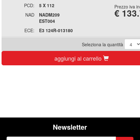
PCD:
5 X 112
Prezzo iva i
€
133
NAD
NADM209
EST004
ECE:
E3 124R-013180
Seleziona la quantità
aggiungi al carrello
Newsletter