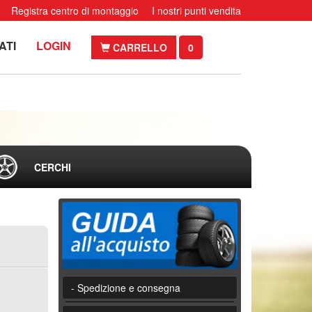
Registra centro di montaggio
I nostri punti vendita
ATI
LOGIN
CARRELLO
0
CERCHI
- Spedizione e consegna