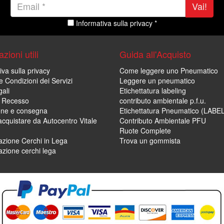
Vai!
Informativa sulla privacy *
zioni utili
Guida all'Acquisto
iva sulla privacy
Come leggere uno Pneumatico
e Condizioni dei Servizi
Leggere un pneumatico
ali
Etichettatura labeling
di Recesso
contributo ambientale p.f.u.
one e consegna
Etichettatura Pneumatico (LABE
cquistare da Autocentro Vitale
Contributo Ambientale PFU
Ruote Complete
zione Cerchi in Lega
Trova un gommista
zione cerchi lega