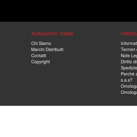
Autocentro Vitale
Informa
Chi Siamo
Informat
Marchi Distribuiti
Termini 
Contatti
Note Leg
Copyright
Diritto 
Spedizi
Perchè a
s.a.s?
Omologa
Omologa