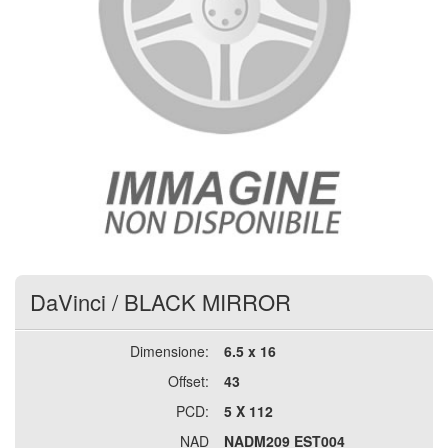
DaVinci
/
BLACK MIRROR
Dimensione:
6.5 x 16
Offset:
43
PCD:
5 X 112
NAD
NADM209 EST004