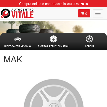
Compra online o contattaci allo
081 879 7018
0
RICERCA PER VEICOLO
RICERCA PER PNEUMATICI
CERCHI
MAK