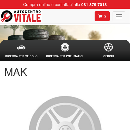
Compra online o contattaci allo
081 879 7018
0
RICERCA PER VEICOLO
RICERCA PER PNEUMATICI
CERCHI
MAK