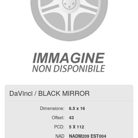
DaVinci
/
BLACK MIRROR
Dimensione:
6.5 x 16
Offset:
43
PCD:
5 X 112
NAD
NADM209 EST004