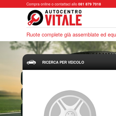
Compra online o contattaci allo
081 879 7018
Ruote complete già assemblate ed equi
RICERCA PER VEICOLO