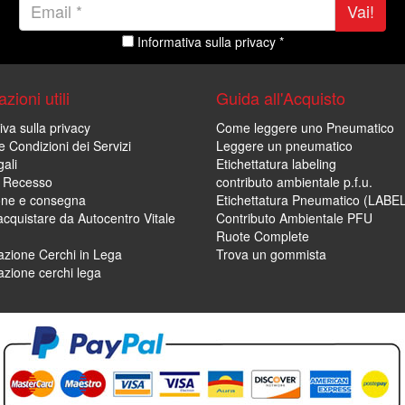
Vai!
Informativa sulla privacy *
zioni utili
Guida all'Acquisto
iva sulla privacy
Come leggere uno Pneumatico
e Condizioni dei Servizi
Leggere un pneumatico
ali
Etichettatura labeling
di Recesso
contributo ambientale p.f.u.
one e consegna
Etichettatura Pneumatico (LABE
cquistare da Autocentro Vitale
Contributo Ambientale PFU
Ruote Complete
zione Cerchi in Lega
Trova un gommista
zione cerchi lega