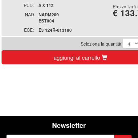
PCD:
5 X 112
Prezzo iva i
€
133
NAD
NADM209
EST004
ECE:
E3 124R-013180
Seleziona la quantità
aggiungi al carrello
Newsletter