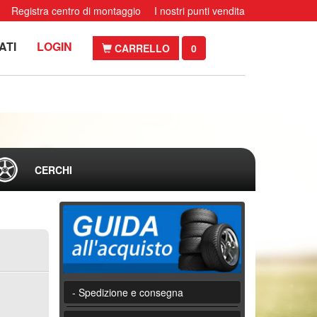
Registra centro di montaggio
I nostri punti vendita
ATI
LOGIN
CARRELLO
0
CERCHI
- Spedizione e consegna