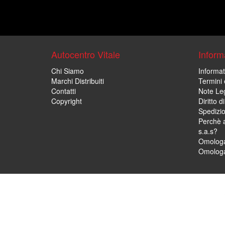
Autocentro Vitale
Informa
Chi Siamo
Informat
Marchi Distribuiti
Termini 
Contatti
Note Leg
Copyright
Diritto 
Spedizi
Perchè a
s.a.s?
Omologa
Omologa