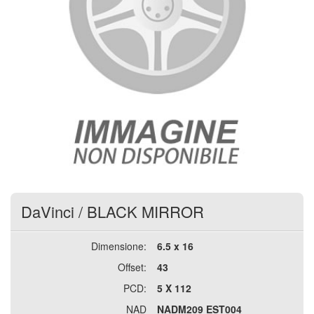
DaVinci
/
BLACK MIRROR
Dimensione:
6.5 x 16
Offset:
43
PCD:
5 X 112
NAD
NADM209 EST004