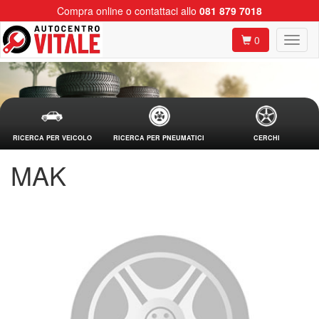
Compra online o contattaci allo
081 879 7018
0
RICERCA PER VEICOLO
RICERCA PER PNEUMATICI
CERCHI
MAK