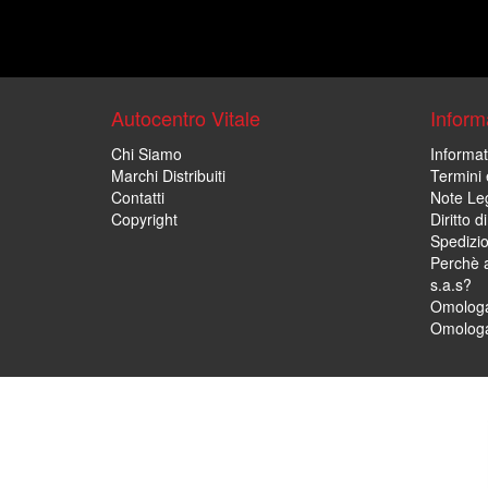
Autocentro Vitale
Informa
Chi Siamo
Informat
Marchi Distribuiti
Termini 
Contatti
Note Leg
Copyright
Diritto 
Spedizi
Perchè a
s.a.s?
Omologa
Omologa