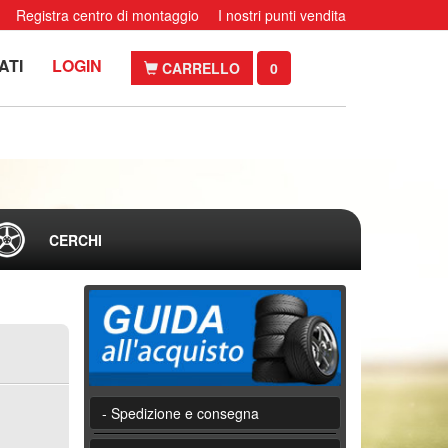
Registra centro di montaggio
I nostri punti vendita
ATI
LOGIN
CARRELLO
0
CERCHI
- Spedizione e consegna