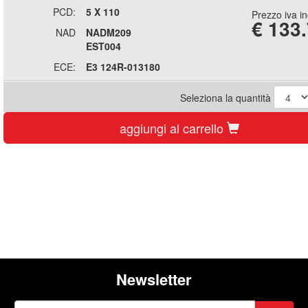
PCD:
5 X 110
Prezzo iva i
€
133
NAD
NADM209
EST004
ECE:
E3 124R-013180
Seleziona la quantità
aggiungi al carrello
Newsletter