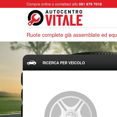
Compra online o contattaci allo
081 879 7018
Ruote complete già assemblate ed equi
RICERCA PER VEICOLO