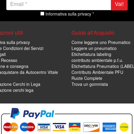
Vai!
Informativa sulla privacy *
zioni utili
Guida all'Acquisto
iva sulla privacy
Come leggere uno Pneumatico
e Condizioni dei Servizi
Leggere un pneumatico
ali
Etichettatura labeling
di Recesso
contributo ambientale p.f.u.
one e consegna
Etichettatura Pneumatico (LABE
cquistare da Autocentro Vitale
Contributo Ambientale PFU
Ruote Complete
zione Cerchi in Lega
Trova un gommista
zione cerchi lega