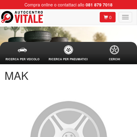
Compra online o contattaci allo
081 879 7018
0
RICERCA PER VEICOLO
RICERCA PER PNEUMATICI
CERCHI
MAK