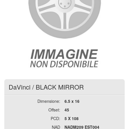
DaVinci
/
BLACK MIRROR
Dimensione:
6.5 x 16
Offset:
45
PCD:
5 X 108
NAD
NADM209 EST004