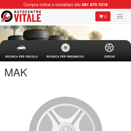
Compra online o contattaci allo
081 879 7018
0
RICERCA PER VEICOLO
RICERCA PER PNEUMATICI
CERCHI
MAK