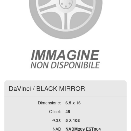
DaVinci
/
BLACK MIRROR
Dimensione:
6.5 x 16
Offset:
45
PCD:
5 X 108
NAD
NADM209 EST004