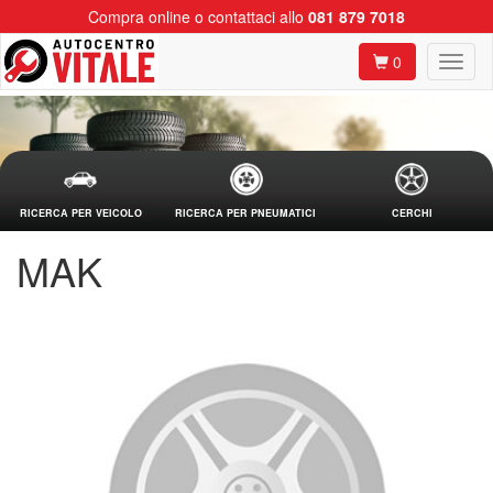
Compra online o contattaci allo
081 879 7018
0
RICERCA PER VEICOLO
RICERCA PER PNEUMATICI
CERCHI
MAK