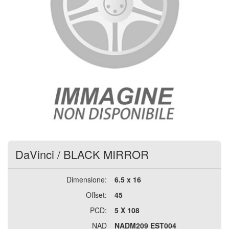
DaVinci
/
BLACK MIRROR
Dimensione:
6.5 x 16
Offset:
45
PCD:
5 X 108
NAD
NADM209 EST004