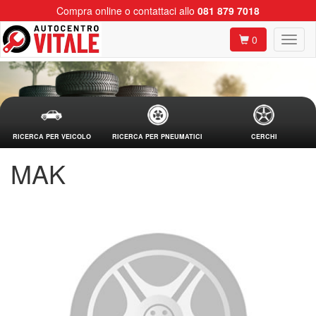
Compra online o contattaci allo
081 879 7018
0
RICERCA PER VEICOLO
RICERCA PER PNEUMATICI
CERCHI
MAK