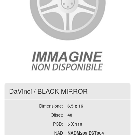
DaVinci
/
BLACK MIRROR
Dimensione:
6.5 x 16
Offset:
40
PCD:
5 X 110
NAD
NADM209 EST004