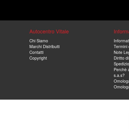
Autocentro Vitale
Informa
Chi Siamo
Informat
Marchi Distribuiti
Termini 
Contatti
Note Leg
Copyright
Diritto 
Spedizi
Perchè a
s.a.s?
Omologa
Omologa