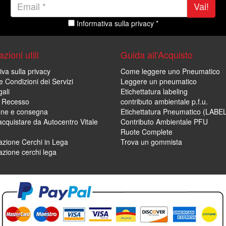
Vai!
Informativa sulla privacy *
zioni utili
Guida all'Acquisto
iva sulla privacy
Come leggere uno Pneumatico
e Condizioni dei Servizi
Leggere un pneumatico
ali
Etichettatura labeling
di Recesso
contributo ambientale p.f.u.
one e consegna
Etichettatura Pneumatico (LABE
cquistare da Autocentro Vitale
Contributo Ambientale PFU
Ruote Complete
zione Cerchi in Lega
Trova un gommista
zione cerchi lega