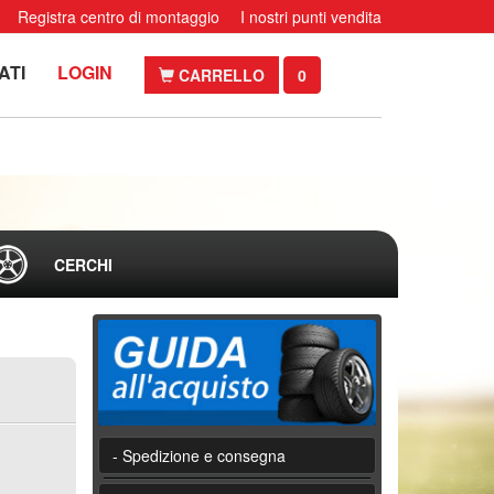
Registra centro di montaggio
I nostri punti vendita
ATI
LOGIN
CARRELLO
0
CERCHI
- Spedizione e consegna