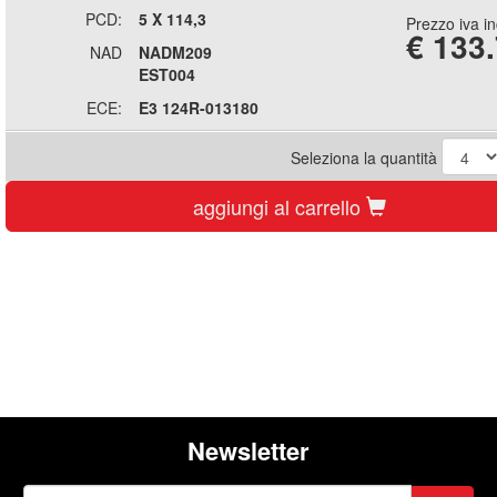
PCD:
5 X 114,3
Prezzo iva i
€
133
NAD
NADM209
EST004
ECE:
E3 124R-013180
Seleziona la quantità
aggiungi al carrello
Newsletter