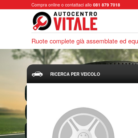
Compra online o contattaci allo
081 879 7018
Ruote complete già assemblate ed equi
RICERCA PER VEICOLO