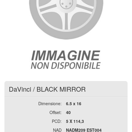
DaVinci
/
BLACK MIRROR
Dimensione:
6.5 x 16
Offset:
40
PCD:
5 X 114,3
NAD
NADM209 EST004