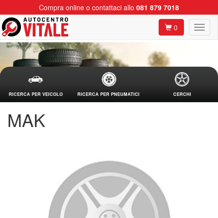
Compra online o contattaci allo
081 879 7018
0
RICERCA PER VEICOLO
RICERCA PER PNEUMATICI
CERCHI
MAK