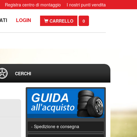
Registra centro di montaggio
I nostri punti vendita
ATI
LOGIN
CARRELLO
0
CERCHI
- Spedizione e consegna