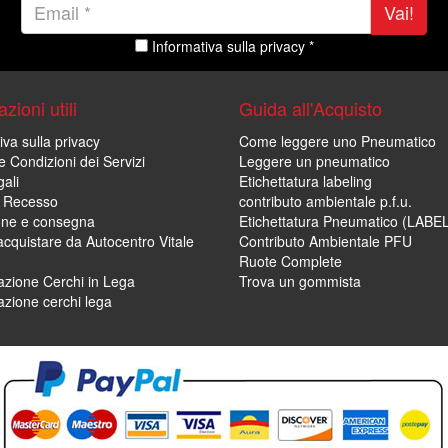
Vai!
Informativa sulla privacy *
zioni utili
Guida all'Acquisto
iva sulla privacy
Come leggere uno Pneumatico
e Condizioni dei Servizi
Leggere un pneumatico
ali
Etichettatura labeling
di Recesso
contributo ambientale p.f.u.
one e consegna
Etichettatura Pneumatico (LABE
cquistare da Autocentro Vitale
Contributo Ambientale PFU
Ruote Complete
zione Cerchi in Lega
Trova un gommista
zione cerchi lega