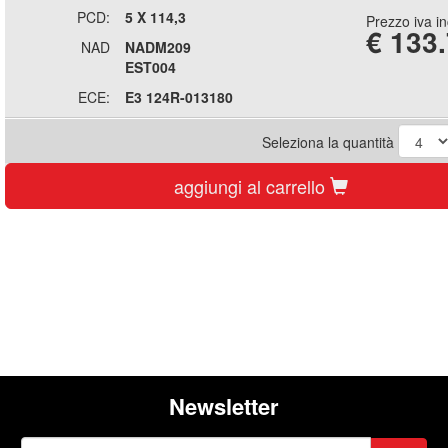
PCD:
5 X 114,3
Prezzo iva i
€
133
NAD
NADM209
EST004
ECE:
E3 124R-013180
Seleziona la quantità
aggiungi al carrello
Newsletter