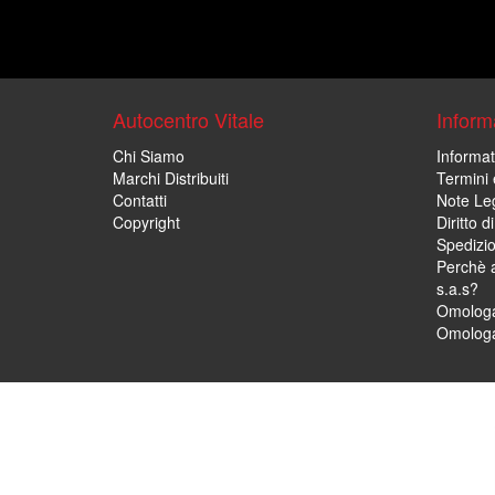
Autocentro Vitale
Informa
Chi Siamo
Informat
Marchi Distribuiti
Termini 
Contatti
Note Leg
Copyright
Diritto 
Spedizi
Perchè a
s.a.s?
Omologa
Omologa