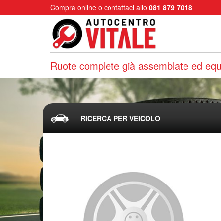
Compra online o contattaci allo
081 879 7018
Ruote complete già assemblate ed equi
RICERCA PER VEICOLO