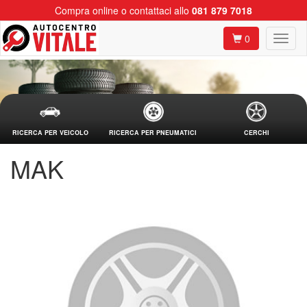
Compra online o contattaci allo
081 879 7018
0
RICERCA PER VEICOLO
RICERCA PER PNEUMATICI
CERCHI
MAK