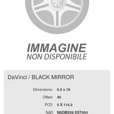
DaVinci
/
BLACK MIRROR
Dimensione:
6.5 x 16
Offset:
40
PCD:
5 X 114,3
NAD
NADM209 EST004