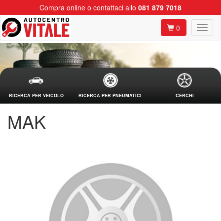
Compra online o contattaci allo
081 879 7018
0
RICERCA PER VEICOLO
RICERCA PER PNEUMATICI
CERCHI
MAK