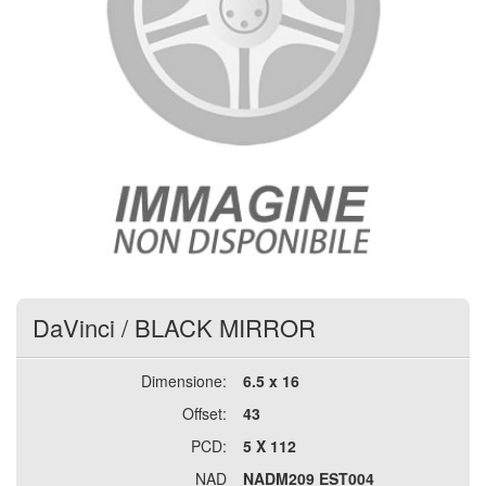
DaVinci
/
BLACK MIRROR
Dimensione:
6.5 x 16
Offset:
43
PCD:
5 X 112
NAD
NADM209 EST004