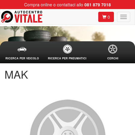
Compra online o contattaci allo
081 879 7018
0
RICERCA PER VEICOLO
RICERCA PER PNEUMATICI
CERCHI
MAK