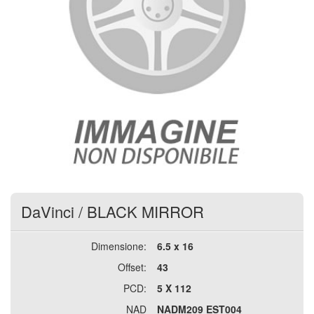
DaVinci
/
BLACK MIRROR
Dimensione:
6.5 x 16
Offset:
43
PCD:
5 X 112
NAD
NADM209 EST004