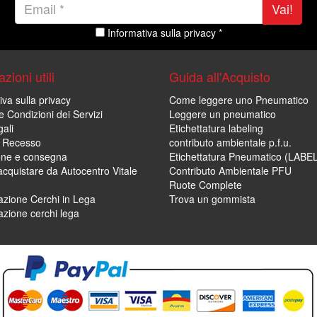
Vai!
Informativa sulla privacy *
zioni utili
Guida all'Acquisto
iva sulla privacy
Come leggere uno Pneumatico
e Condizioni dei Servizi
Leggere un pneumatico
ali
Etichettatura labeling
di Recesso
contributo ambientale p.f.u.
one e consegna
Etichettatura Pneumatico (LABE
cquistare da Autocentro Vitale
Contributo Ambientale PFU
Ruote Complete
zione Cerchi in Lega
Trova un gommista
zione cerchi lega