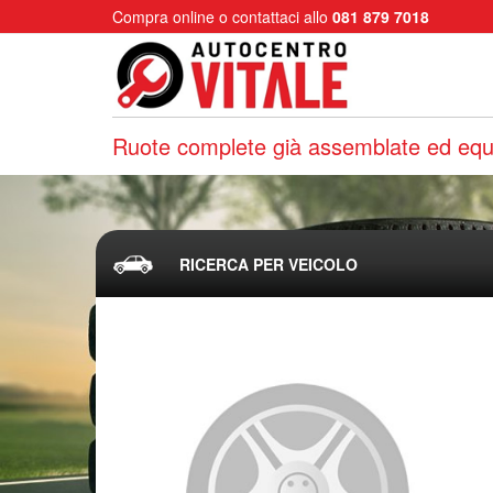
Compra online o contattaci allo
081 879 7018
Ruote complete già assemblate ed equi
RICERCA PER VEICOLO