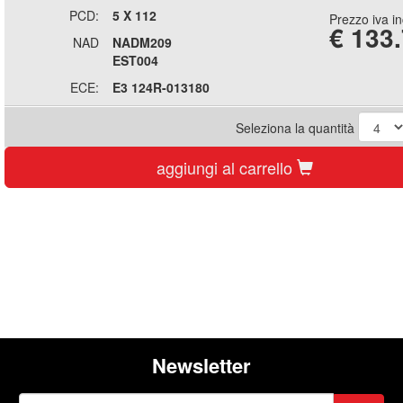
PCD:
5 X 112
Prezzo iva i
€
133
NAD
NADM209
EST004
ECE:
E3 124R-013180
Seleziona la quantità
aggiungi al carrello
Newsletter