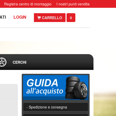
Registra centro di montaggio
I nostri punti vendita
ATI
LOGIN
CARRELLO
0
CERCHI
- Spedizione e consegna