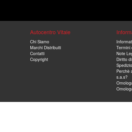
Autocentro Vitale
Informa
Chi Siamo
Informat
Marchi Distribuiti
Termini 
Contatti
Note Leg
Copyright
Diritto 
Spedizi
Perchè a
s.a.s?
Omologa
Omologa