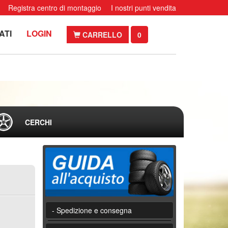
Registra centro di montaggio
I nostri punti vendita
ATI
LOGIN
CARRELLO
0
CERCHI
- Spedizione e consegna