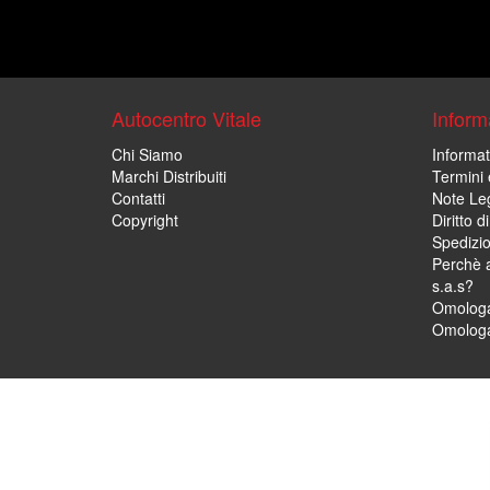
Autocentro Vitale
Informa
Chi Siamo
Informat
Marchi Distribuiti
Termini 
Contatti
Note Leg
Copyright
Diritto 
Spedizi
Perchè a
s.a.s?
Omologa
Omologa