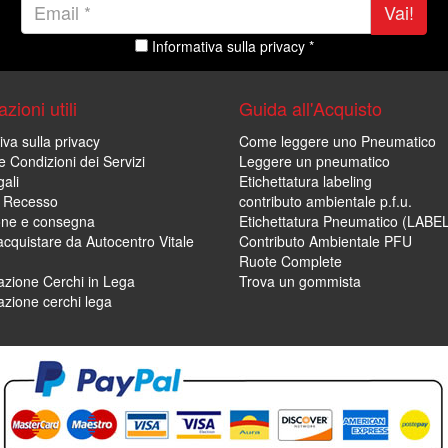
Vai!
Informativa sulla privacy *
zioni utili
Guida all'Acquisto
iva sulla privacy
Come leggere uno Pneumatico
e Condizioni dei Servizi
Leggere un pneumatico
ali
Etichettatura labeling
di Recesso
contributo ambientale p.f.u.
one e consegna
Etichettatura Pneumatico (LABE
cquistare da Autocentro Vitale
Contributo Ambientale PFU
Ruote Complete
zione Cerchi in Lega
Trova un gommista
zione cerchi lega