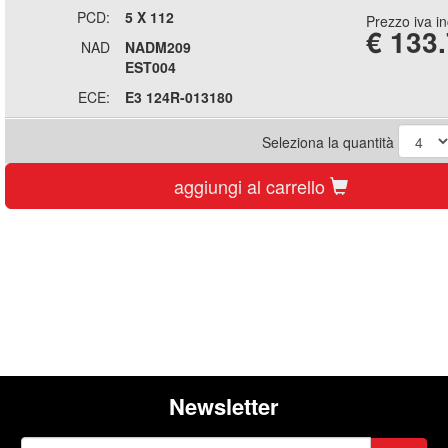
PCD:
5 X 112
Prezzo iva i
€
133
NAD
NADM209
EST004
ECE:
E3 124R-013180
Seleziona la quantità
aggiungi al carrello
Newsletter