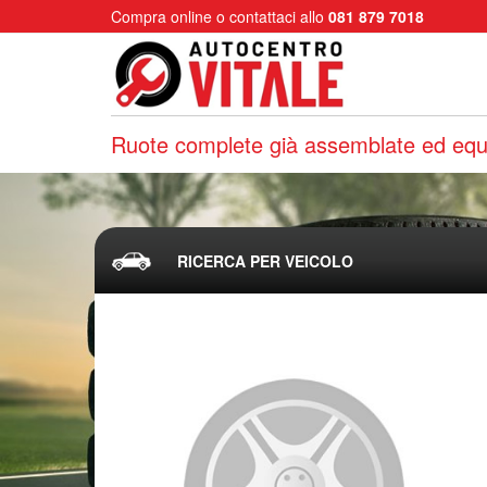
Compra online o contattaci allo
081 879 7018
Ruote complete già assemblate ed equi
RICERCA PER VEICOLO