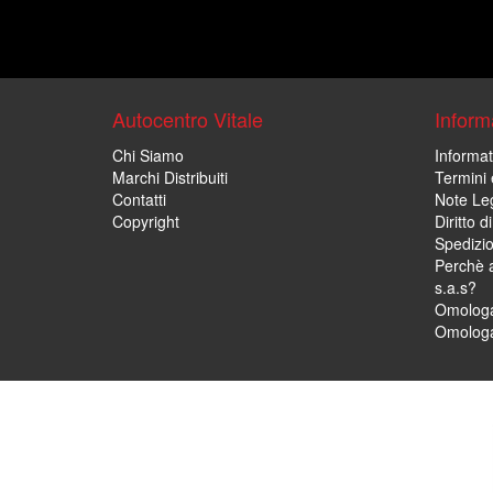
Autocentro Vitale
Informa
Chi Siamo
Informat
Marchi Distribuiti
Termini 
Contatti
Note Leg
Copyright
Diritto 
Spedizi
Perchè a
s.a.s?
Omologa
Omologa