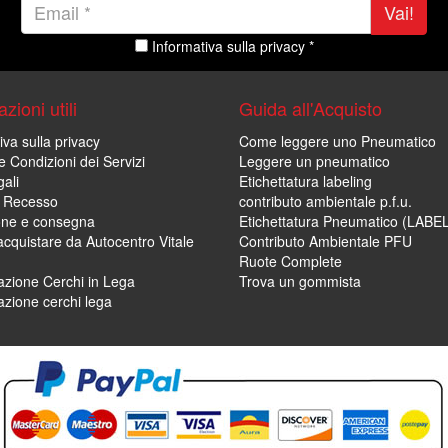
Vai!
Informativa sulla privacy *
zioni utili
Guida all'Acquisto
iva sulla privacy
Come leggere uno Pneumatico
e Condizioni dei Servizi
Leggere un pneumatico
ali
Etichettatura labeling
di Recesso
contributo ambientale p.f.u.
one e consegna
Etichettatura Pneumatico (LABE
cquistare da Autocentro Vitale
Contributo Ambientale PFU
Ruote Complete
zione Cerchi in Lega
Trova un gommista
zione cerchi lega