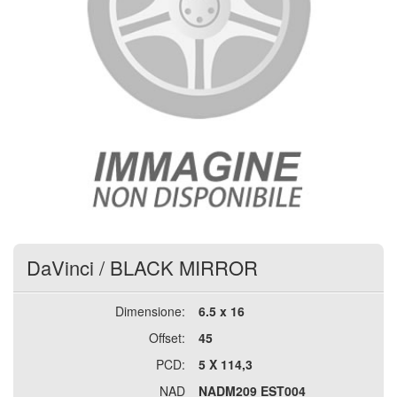
DaVinci
/
BLACK MIRROR
Dimensione:
6.5 x 16
Offset:
45
PCD:
5 X 114,3
NAD
NADM209 EST004