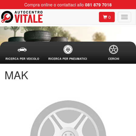
Compra online o contattaci allo
081 879 7018
0
RICERCA PER VEICOLO
RICERCA PER PNEUMATICI
CERCHI
MAK