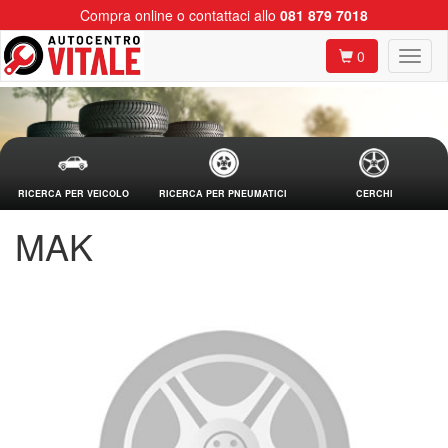
Compra online o contattaci allo
081 879 7018
0
RICERCA PER VEICOLO
RICERCA PER PNEUMATICI
CERCHI
MAK