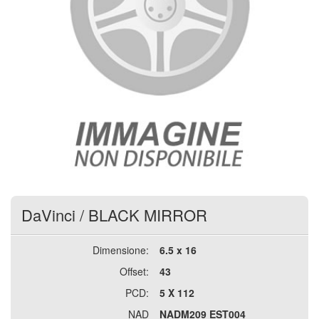
DaVinci
/
BLACK MIRROR
Dimensione:
6.5 x 16
Offset:
43
PCD:
5 X 112
NAD
NADM209 EST004