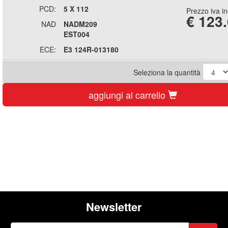
PCD:
5 X 112
Prezzo iva i
€
123
NAD
NADM209
EST004
ECE:
E3 124R-013180
Seleziona la quantità
aggiungi al carrello
Newsletter