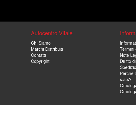
Autocentro Vitale
Informa
Chi Siamo
Informat
Marchi Distribuiti
Termini 
Contatti
Note Leg
Copyright
Diritto 
Spedizi
Perchè a
s.a.s?
Omologa
Omologa