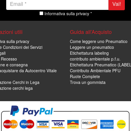
Vai!
Informativa sulla privacy *
zioni utili
Guida all'Acquisto
iva sulla privacy
Come leggere uno Pneumatico
e Condizioni dei Servizi
Leggere un pneumatico
ali
Etichettatura labeling
di Recesso
contributo ambientale p.f.u.
one e consegna
Etichettatura Pneumatico (LABE
cquistare da Autocentro Vitale
Contributo Ambientale PFU
Ruote Complete
zione Cerchi in Lega
Trova un gommista
zione cerchi lega