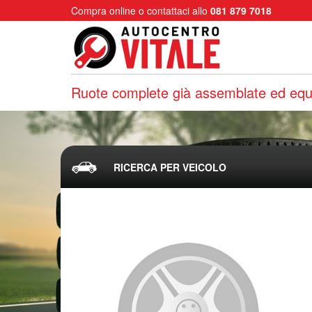
Compra online o contattaci allo
081 879 7018
Ruote complete già assemblate ed equi
RICERCA PER VEICOLO