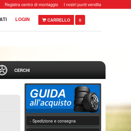
Registra centro di montaggio
I nostri punti vendita
ATI
LOGIN
CARRELLO
0
CERCHI
- Spedizione e consegna