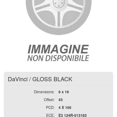
DaVinci
/
GLOSS BLACK
Dimensione:
6 x 16
Offset:
43
PCD:
4 X 100
ECE:
E3 124R-013183