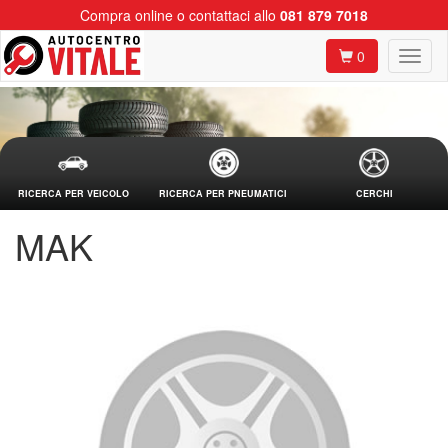
Compra online o contattaci allo
081 879 7018
0
RICERCA PER VEICOLO
RICERCA PER PNEUMATICI
CERCHI
MAK